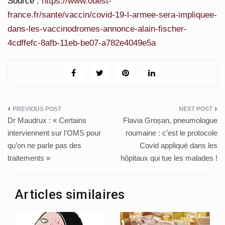
Source :
https://www.ouest-
france.fr/sante/vaccin/covid-19-l-armee-sera-impliquee-
dans-les-vaccinodromes-annonce-alain-fischer-
4cdffefc-8afb-11eb-be07-a782e4049e5a
Post
Dr Maudrux : « Certains
Flavia Groșan, pneumologue
navigation
interviennent sur l’OMS pour
roumaine : c’est le protocole
qu’on ne parle pas des
Covid appliqué dans les
traitements »
hôpitaux qui tue les malades !
Articles similaires