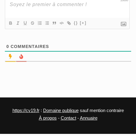
20000
{}
[+]
0
COMMENTAIRES
https://cv19.fr
:
Domaine publique
sauf mention contraire
À propos
-
Contact
-
Annuaire