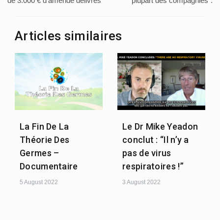
de 3.000 € d’amende délivrés
plupart des compagnies”.
Articles similaires
La Fin De La
Le Dr Mike Yeadon
Théorie Des
conclut : “Il n’y a
Germes –
pas de virus
Documentaire
respiratoires !”
5 August 2022
3 August 2022