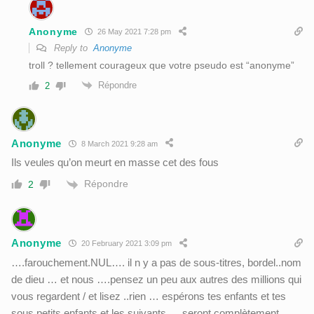
Anonyme
26 May 2021 7:28 pm
Reply to
Anonyme
troll ? tellement courageux que votre pseudo est “anonyme”
Répondre
2
Anonyme
8 March 2021 9:28 am
Ils veules qu’on meurt en masse cet des fous
Répondre
2
Anonyme
20 February 2021 3:09 pm
….farouchement.NUL…. il n y a pas de sous-titres, bordel..nom
de dieu … et nous ….pensez un peu aux autres des millions qui
vous regardent / et lisez ..rien … espérons tes enfants et tes
sous petits enfants et les suivants ….seront complètement