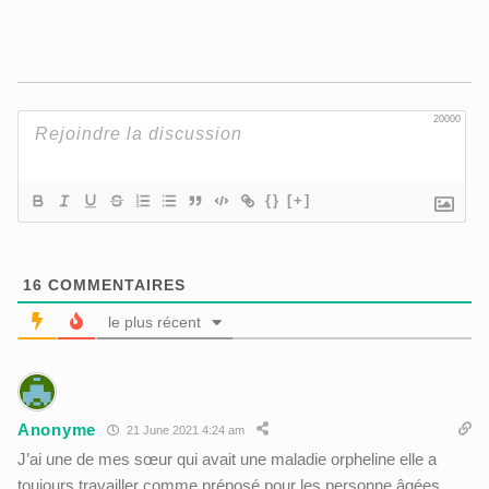
20000
{}
[+]
16
COMMENTAIRES
le plus récent
Anonyme
21 June 2021 4:24 am
J’ai une de mes sœur qui avait une maladie orpheline elle a
toujours travailler comme préposé pour les personne âgées