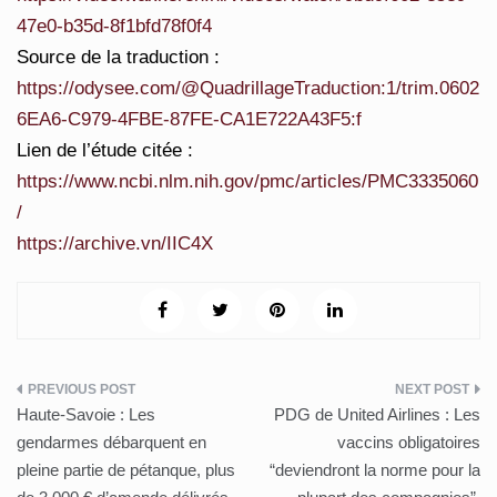
47e0-b35d-8f1bfd78f0f4
Source de la traduction :
https://odysee.com/@QuadrillageTraduction:1/trim.0602
6EA6-C979-4FBE-87FE-CA1E722A43F5:f
Lien de l’étude citée :
https://www.ncbi.nlm.nih.gov/pmc/articles/PMC3335060
/
https://archive.vn/IIC4X
Post
Haute-Savoie : Les
PDG de United Airlines : Les
navigation
gendarmes débarquent en
vaccins obligatoires
pleine partie de pétanque, plus
“deviendront la norme pour la