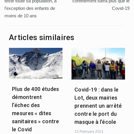
navigation
teste toute sa population, à
confinement tuera plus que le
l’exception des enfants de
Covid-19
moins de 10 ans
Articles similaires
Plus de 400 études
Covid-19 : dans le
démontrent
Lot, deux mairies
l’échec des
prennent un arrêté
mesures « dites
contre le port du
sanitaires » contre
masque à l’école
le Covid
12 February 2021