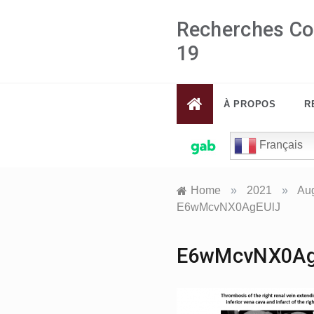
Skip
Recherches Co
to
content
19
À PROPOS
R
Français
Home
»
2021
»
Au
E6wMcvNX0AgEUlJ
E6wMcvNX0Ag