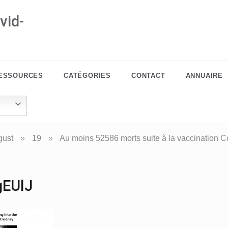
vid-
ESSOURCES
CATÉGORIES
CONTACT
ANNUAIRE
gust
»
19
»
Au moins 52586 morts suite à la vaccination C
EUlJ