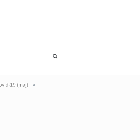
ovid-19 (maj)
»