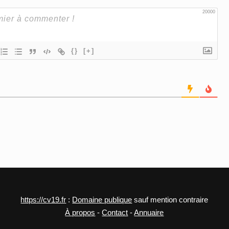
20000
{}
[+]
https://cv19.fr
:
Domaine publique
sauf mention contraire
À propos
-
Contact
-
Annuaire