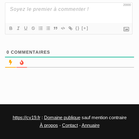
20000
{}
[+]
0
COMMENTAIRES
https://cv19.fr
:
Domaine publique
sauf mention contraire
À propos
-
Contact
-
Annuaire