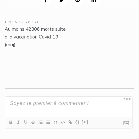
Post
Au moins 42306 morts suite
navigation
à la vaccination Covid-19
(maj)
20000
{}
[+]