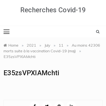
Skip
to
Recherches Covid-19
content
Home
»
2021
»
July
»
11
»
Au moins 42306
morts suite à la vaccination Covid-19 (maj)
»
E35zsVPXIAMchti
E35zsVPXIAMchti